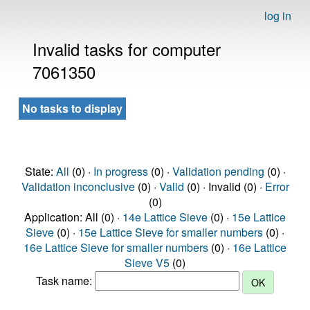
log in
Invalid tasks for computer
7061350
No tasks to display
State:
All
(0) ·
In progress
(0) ·
Validation pending
(0) ·
Validation inconclusive
(0) ·
Valid
(0) · Invalid (0) ·
Error
(0)
Application: All (0) ·
14e Lattice Sieve
(0) ·
15e Lattice
Sieve
(0) ·
15e Lattice Sieve for smaller numbers
(0) ·
16e Lattice Sieve for smaller numbers
(0) ·
16e Lattice
Sieve V5
(0)
Task name: