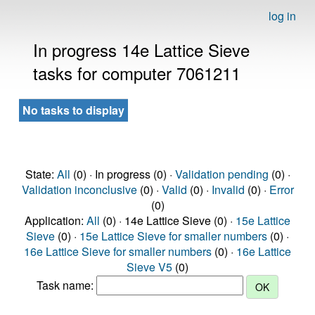
log in
In progress 14e Lattice Sieve
tasks for computer 7061211
No tasks to display
State:
All
(0) · In progress (0) ·
Validation pending
(0) ·
Validation inconclusive
(0) ·
Valid
(0) ·
Invalid
(0) ·
Error
(0)
Application:
All
(0) · 14e Lattice Sieve (0) ·
15e Lattice
Sieve
(0) ·
15e Lattice Sieve for smaller numbers
(0) ·
16e Lattice Sieve for smaller numbers
(0) ·
16e Lattice
Sieve V5
(0)
Task name: