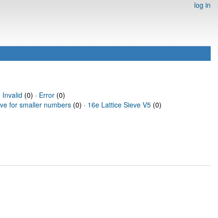
log in
·
Invalid
(0) ·
Error
(0)
eve for smaller numbers
(0) ·
16e Lattice Sieve V5
(0)