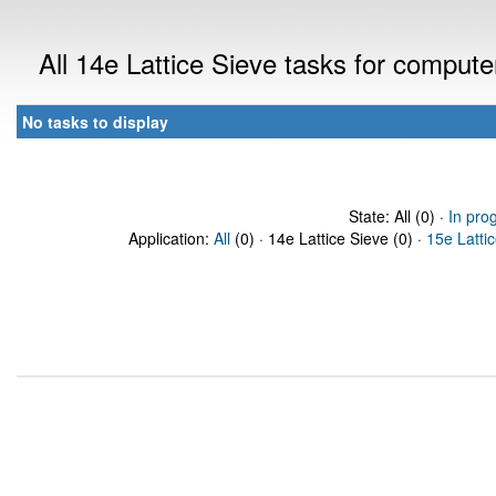
All 14e Lattice Sieve tasks for comput
No tasks to display
State: All (0) ·
In pro
Application:
All
(0) · 14e Lattice Sieve (0) ·
15e Latti