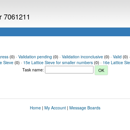
er 7061211
gress
(0) ·
Validation pending
(0) ·
Validation inconclusive
(0) ·
Valid
(0) 
ce Sieve
(0) ·
15e Lattice Sieve for smaller numbers
(0) ·
16e Lattice Si
Task name:
Home
|
My Account
|
Message Boards