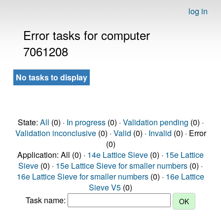
log in
Error tasks for computer
7061208
No tasks to display
State:
All
(0) ·
In progress
(0) ·
Validation pending
(0) ·
Validation inconclusive
(0) ·
Valid
(0) ·
Invalid
(0) · Error
(0)
Application: All (0) ·
14e Lattice Sieve
(0) ·
15e Lattice
Sieve
(0) ·
15e Lattice Sieve for smaller numbers
(0) ·
16e Lattice Sieve for smaller numbers
(0) ·
16e Lattice
Sieve V5
(0)
Task name: