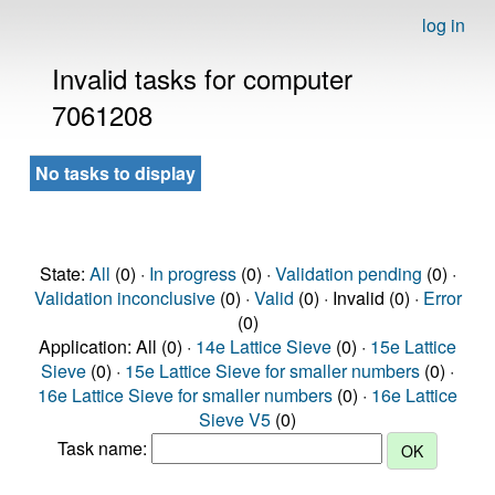
log in
Invalid tasks for computer
7061208
No tasks to display
State:
All
(0) ·
In progress
(0) ·
Validation pending
(0) ·
Validation inconclusive
(0) ·
Valid
(0) · Invalid (0) ·
Error
(0)
Application: All (0) ·
14e Lattice Sieve
(0) ·
15e Lattice
Sieve
(0) ·
15e Lattice Sieve for smaller numbers
(0) ·
16e Lattice Sieve for smaller numbers
(0) ·
16e Lattice
Sieve V5
(0)
Task name: