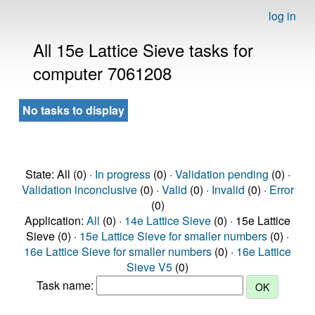
log in
All 15e Lattice Sieve tasks for
computer 7061208
No tasks to display
State: All (0) ·
In progress
(0) ·
Validation pending
(0) ·
Validation inconclusive
(0) ·
Valid
(0) ·
Invalid
(0) ·
Error
(0)
Application:
All
(0) ·
14e Lattice Sieve
(0) · 15e Lattice
Sieve (0) ·
15e Lattice Sieve for smaller numbers
(0) ·
16e Lattice Sieve for smaller numbers
(0) ·
16e Lattice
Sieve V5
(0)
Task name: