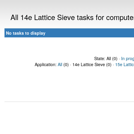
All 14e Lattice Sieve tasks for comput
No tasks to display
State: All (0) ·
In pro
Application:
All
(0) · 14e Lattice Sieve (0) ·
15e Latti