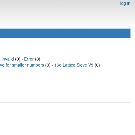
log in
·
Invalid
(0) ·
Error
(0)
eve for smaller numbers
(0) ·
16e Lattice Sieve V5
(0)