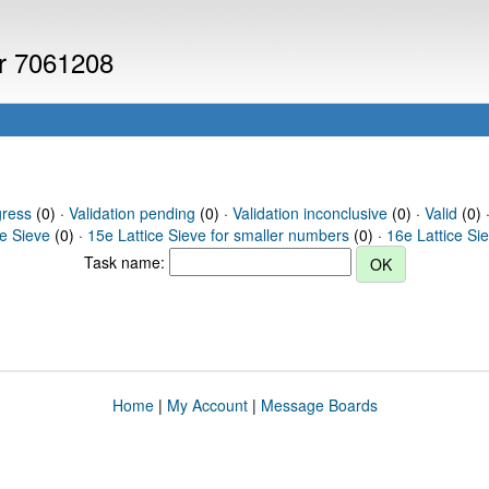
er 7061208
gress
(0) ·
Validation pending
(0) ·
Validation inconclusive
(0) ·
Valid
(0) 
ce Sieve
(0) ·
15e Lattice Sieve for smaller numbers
(0) ·
16e Lattice Si
Task name:
Home
|
My Account
|
Message Boards