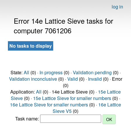
log in
Error 14e Lattice Sieve tasks for
computer 7061206
No tasks to display
State:
All
(0) ·
In progress
(0) ·
Validation pending
(0) ·
Validation inconclusive
(0) ·
Valid
(0) ·
Invalid
(0) · Error
(0)
Application:
All
(0) · 14e Lattice Sieve (0) ·
15e Lattice
Sieve
(0) ·
15e Lattice Sieve for smaller numbers
(0) ·
16e Lattice Sieve for smaller numbers
(0) ·
16e Lattice
Sieve V5
(0)
Task name: