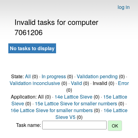
log in
Invalid tasks for computer
7061206
No tasks to display
State:
All
(0) ·
In progress
(0) ·
Validation pending
(0) ·
Validation inconclusive
(0) ·
Valid
(0) · Invalid (0) ·
Error
(0)
Application: All (0) ·
14e Lattice Sieve
(0) ·
15e Lattice
Sieve
(0) ·
15e Lattice Sieve for smaller numbers
(0) ·
16e Lattice Sieve for smaller numbers
(0) ·
16e Lattice
Sieve V5
(0)
Task name: