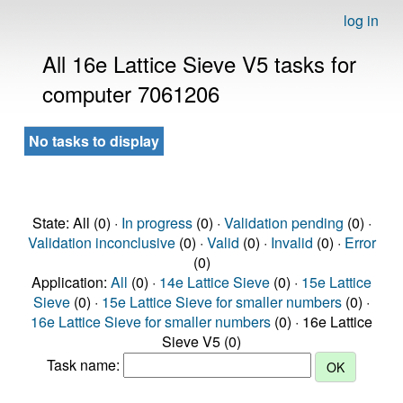
log in
All 16e Lattice Sieve V5 tasks for
computer 7061206
No tasks to display
State: All (0) ·
In progress
(0) ·
Validation pending
(0) ·
Validation inconclusive
(0) ·
Valid
(0) ·
Invalid
(0) ·
Error
(0)
Application:
All
(0) ·
14e Lattice Sieve
(0) ·
15e Lattice
Sieve
(0) ·
15e Lattice Sieve for smaller numbers
(0) ·
16e Lattice Sieve for smaller numbers
(0) · 16e Lattice
Sieve V5 (0)
Task name: