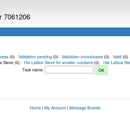
er 7061206
gress
(0) ·
Validation pending
(0) ·
Validation inconclusive
(0) ·
Valid
(0) 
ce Sieve (0) ·
15e Lattice Sieve for smaller numbers
(0) ·
16e Lattice Si
Task name:
Home
|
My Account
|
Message Boards