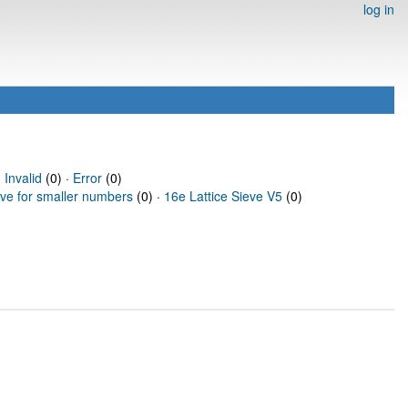
log in
·
Invalid
(0) ·
Error
(0)
eve for smaller numbers
(0) ·
16e Lattice Sieve V5
(0)