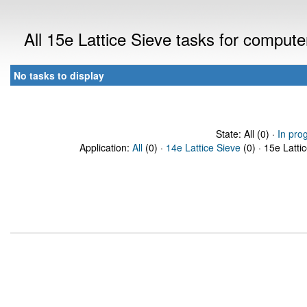
All 15e Lattice Sieve tasks for comput
No tasks to display
State: All (0) ·
In pro
Application:
All
(0) ·
14e Lattice Sieve
(0) · 15e Latti