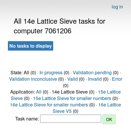
log in
All 14e Lattice Sieve tasks for
computer 7061206
No tasks to display
State: All (0) ·
In progress
(0) ·
Validation pending
(0) ·
Validation inconclusive
(0) ·
Valid
(0) ·
Invalid
(0) ·
Error
(0)
Application:
All
(0) · 14e Lattice Sieve (0) ·
15e Lattice
Sieve
(0) ·
15e Lattice Sieve for smaller numbers
(0) ·
16e Lattice Sieve for smaller numbers
(0) ·
16e Lattice
Sieve V5
(0)
Task name: