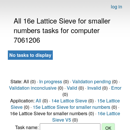
log in
All 16e Lattice Sieve for smaller
numbers tasks for computer
7061206
No tasks to display
State: All (0) ·
In progress
(0) ·
Validation pending
(0) ·
Validation inconclusive
(0) ·
Valid
(0) ·
Invalid
(0) ·
Error
(0)
Application:
All
(0) ·
14e Lattice Sieve
(0) ·
15e Lattice
Sieve
(0) ·
15e Lattice Sieve for smaller numbers
(0) ·
16e Lattice Sieve for smaller numbers (0) ·
16e Lattice
Sieve V5
(0)
Task name: