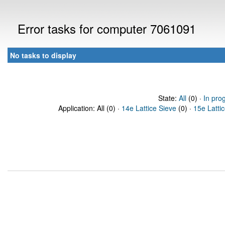
Error tasks for computer 7061091
No tasks to display
State:
All
(0) ·
In pro
Application: All (0) ·
14e Lattice Sieve
(0) ·
15e Latti