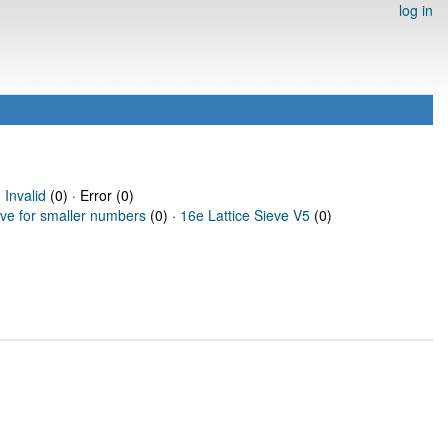
log in
·
Invalid
(0) · Error (0)
eve for smaller numbers
(0) ·
16e Lattice Sieve V5
(0)