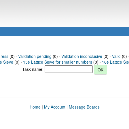
gress
(0) ·
Validation pending
(0) ·
Validation inconclusive
(0) ·
Valid
(0) 
ce Sieve
(0) ·
15e Lattice Sieve for smaller numbers
(0) ·
16e Lattice Si
Task name:
Home
|
My Account
|
Message Boards