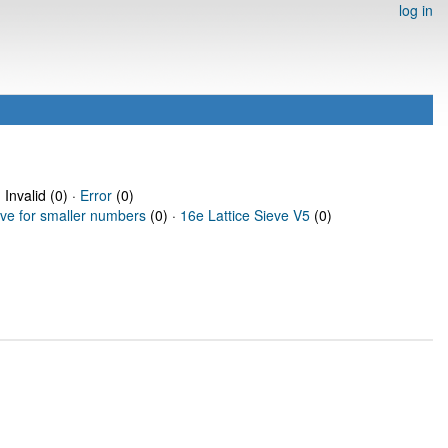
log in
 Invalid (0) ·
Error
(0)
eve for smaller numbers
(0) ·
16e Lattice Sieve V5
(0)