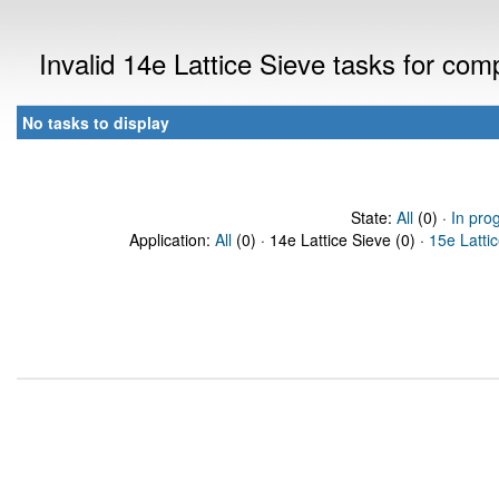
Invalid 14e Lattice Sieve tasks for co
No tasks to display
State:
All
(0) ·
In pro
Application:
All
(0) · 14e Lattice Sieve (0) ·
15e Latti