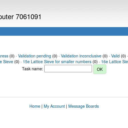
mputer 7061091
gress
(0) ·
Validation pending
(0) ·
Validation inconclusive
(0) ·
Valid
(0) ·
ce Sieve
(0) ·
15e Lattice Sieve for smaller numbers
(0) ·
16e Lattice Si
Task name:
Home
|
My Account
|
Message Boards