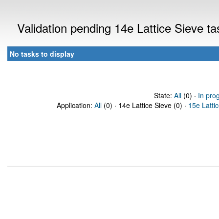
Validation pending 14e Lattice Sieve t
No tasks to display
State:
All
(0) ·
In pro
Application:
All
(0) · 14e Lattice Sieve (0) ·
15e Latti