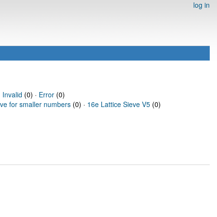
log in
·
Invalid
(0) ·
Error
(0)
eve for smaller numbers
(0) ·
16e Lattice Sieve V5
(0)