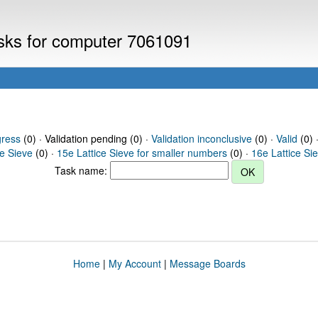
asks for computer 7061091
gress
(0) · Validation pending (0) ·
Validation inconclusive
(0) ·
Valid
(0) 
ce Sieve
(0) ·
15e Lattice Sieve for smaller numbers
(0) ·
16e Lattice Si
Task name:
Home
|
My Account
|
Message Boards