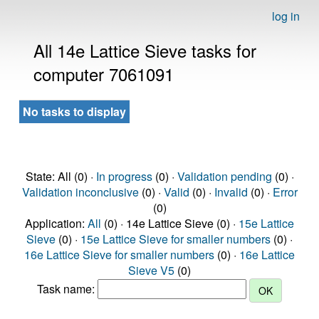
log in
All 14e Lattice Sieve tasks for
computer 7061091
No tasks to display
State: All (0) ·
In progress
(0) ·
Validation pending
(0) ·
Validation inconclusive
(0) ·
Valid
(0) ·
Invalid
(0) ·
Error
(0)
Application:
All
(0) · 14e Lattice Sieve (0) ·
15e Lattice
Sieve
(0) ·
15e Lattice Sieve for smaller numbers
(0) ·
16e Lattice Sieve for smaller numbers
(0) ·
16e Lattice
Sieve V5
(0)
Task name: