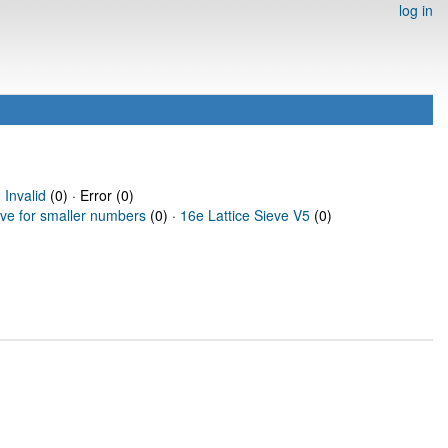
log in
·
Invalid
(0) · Error (0)
eve for smaller numbers
(0) ·
16e Lattice Sieve V5
(0)