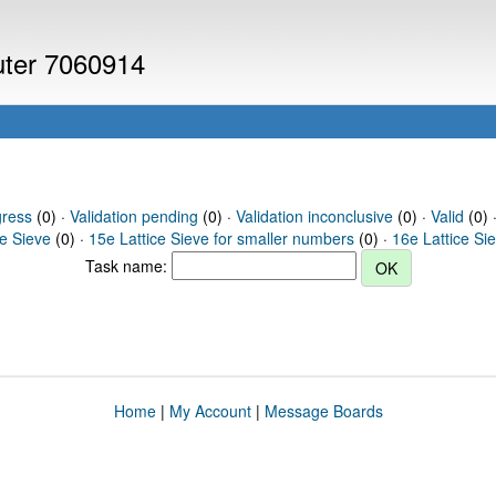
puter 7060914
gress
(0) ·
Validation pending
(0) ·
Validation inconclusive
(0) ·
Valid
(0) 
ce Sieve
(0) ·
15e Lattice Sieve for smaller numbers
(0) ·
16e Lattice Si
Task name:
Home
|
My Account
|
Message Boards