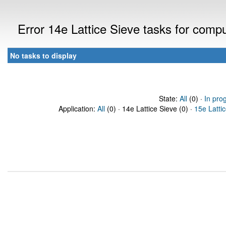
Error 14e Lattice Sieve tasks for com
No tasks to display
State:
All
(0) ·
In pro
Application:
All
(0) · 14e Lattice Sieve (0) ·
15e Latti