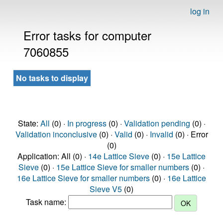
log in
Error tasks for computer
7060855
No tasks to display
State:
All
(0) ·
In progress
(0) ·
Validation pending
(0) ·
Validation inconclusive
(0) ·
Valid
(0) ·
Invalid
(0) · Error
(0)
Application: All (0) ·
14e Lattice Sieve
(0) ·
15e Lattice
Sieve
(0) ·
15e Lattice Sieve for smaller numbers
(0) ·
16e Lattice Sieve for smaller numbers
(0) ·
16e Lattice
Sieve V5
(0)
Task name: