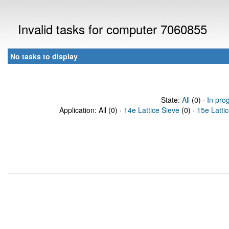
Invalid tasks for computer 7060855
No tasks to display
State:
All
(0) ·
In pro
Application: All (0) ·
14e Lattice Sieve
(0) ·
15e Latti