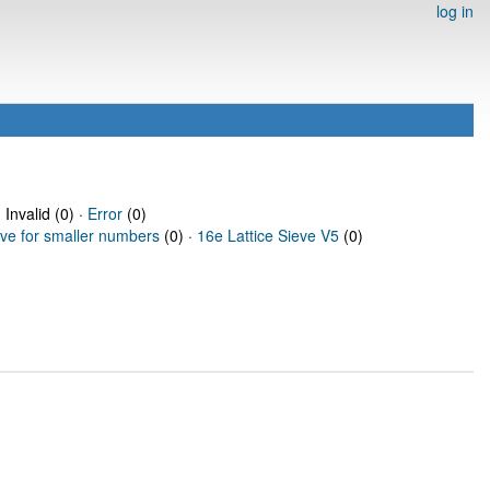
log in
 Invalid (0) ·
Error
(0)
eve for smaller numbers
(0) ·
16e Lattice Sieve V5
(0)