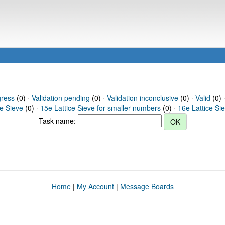
gress
(0) ·
Validation pending
(0) ·
Validation inconclusive
(0) ·
Valid
(0) ·
ce Sieve
(0) ·
15e Lattice Sieve for smaller numbers
(0) ·
16e Lattice Si
Task name:
Home
|
My Account
|
Message Boards