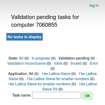
log in
Validation pending tasks for
computer 7060855
No tasks to display
State:
All
(0) ·
In progress
(0) · Validation pending (0) ·
Validation inconclusive
(0) ·
Valid
(0) ·
Invalid
(0) ·
Error
(0)
Application: All (0) ·
14e Lattice Sieve
(0) ·
15e Lattice
Sieve
(0) ·
15e Lattice Sieve for smaller numbers
(0) ·
16e Lattice Sieve for smaller numbers
(0) ·
16e Lattice
Sieve V5
(0)
Task name: