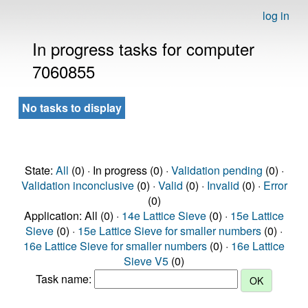
log in
In progress tasks for computer
7060855
No tasks to display
State:
All
(0) · In progress (0) ·
Validation pending
(0) ·
Validation inconclusive
(0) ·
Valid
(0) ·
Invalid
(0) ·
Error
(0)
Application: All (0) ·
14e Lattice Sieve
(0) ·
15e Lattice
Sieve
(0) ·
15e Lattice Sieve for smaller numbers
(0) ·
16e Lattice Sieve for smaller numbers
(0) ·
16e Lattice
Sieve V5
(0)
Task name: