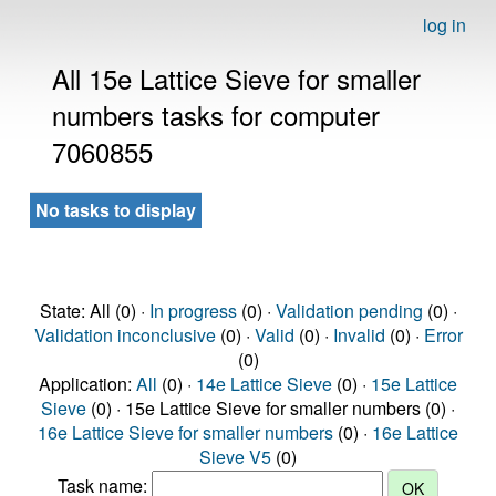
log in
All 15e Lattice Sieve for smaller
numbers tasks for computer
7060855
No tasks to display
State: All (0) ·
In progress
(0) ·
Validation pending
(0) ·
Validation inconclusive
(0) ·
Valid
(0) ·
Invalid
(0) ·
Error
(0)
Application:
All
(0) ·
14e Lattice Sieve
(0) ·
15e Lattice
Sieve
(0) · 15e Lattice Sieve for smaller numbers (0) ·
16e Lattice Sieve for smaller numbers
(0) ·
16e Lattice
Sieve V5
(0)
Task name: