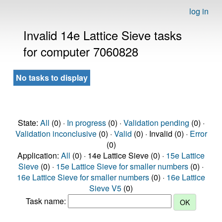
log in
Invalid 14e Lattice Sieve tasks
for computer 7060828
No tasks to display
State:
All
(0) ·
In progress
(0) ·
Validation pending
(0) ·
Validation inconclusive
(0) ·
Valid
(0) · Invalid (0) ·
Error
(0)
Application:
All
(0) · 14e Lattice Sieve (0) ·
15e Lattice
Sieve
(0) ·
15e Lattice Sieve for smaller numbers
(0) ·
16e Lattice Sieve for smaller numbers
(0) ·
16e Lattice
Sieve V5
(0)
Task name: