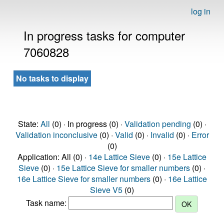
log in
In progress tasks for computer
7060828
No tasks to display
State:
All
(0) · In progress (0) ·
Validation pending
(0) ·
Validation inconclusive
(0) ·
Valid
(0) ·
Invalid
(0) ·
Error
(0)
Application: All (0) ·
14e Lattice Sieve
(0) ·
15e Lattice
Sieve
(0) ·
15e Lattice Sieve for smaller numbers
(0) ·
16e Lattice Sieve for smaller numbers
(0) ·
16e Lattice
Sieve V5
(0)
Task name: