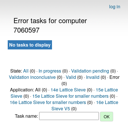
log in
Error tasks for computer
7060597
No tasks to display
State:
All
(0) ·
In progress
(0) ·
Validation pending
(0) ·
Validation inconclusive
(0) ·
Valid
(0) ·
Invalid
(0) · Error
(0)
Application: All (0) ·
14e Lattice Sieve
(0) ·
15e Lattice
Sieve
(0) ·
15e Lattice Sieve for smaller numbers
(0) ·
16e Lattice Sieve for smaller numbers
(0) ·
16e Lattice
Sieve V5
(0)
Task name: