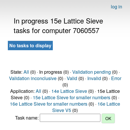
log in
In progress 15e Lattice Sieve
tasks for computer 7060557
No tasks to display
State:
All
(0) · In progress (0) ·
Validation pending
(0) ·
Validation inconclusive
(0) ·
Valid
(0) ·
Invalid
(0) ·
Error
(0)
Application:
All
(0) ·
14e Lattice Sieve
(0) · 15e Lattice
Sieve (0) ·
15e Lattice Sieve for smaller numbers
(0) ·
16e Lattice Sieve for smaller numbers
(0) ·
16e Lattice
Sieve V5
(0)
Task name: