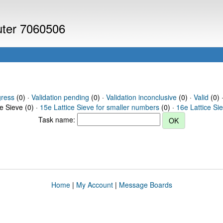
puter 7060506
gress
(0) ·
Validation pending
(0) ·
Validation inconclusive
(0) ·
Valid
(0) 
ce Sieve (0) ·
15e Lattice Sieve for smaller numbers
(0) ·
16e Lattice Si
Task name:
Home
|
My Account
|
Message Boards