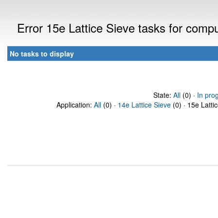
Error 15e Lattice Sieve tasks for com
No tasks to display
State:
All
(0) ·
In pro
Application:
All
(0) ·
14e Lattice Sieve
(0) · 15e Latti