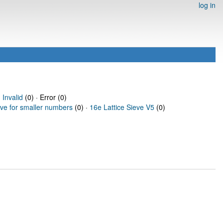
log in
·
Invalid
(0) · Error (0)
eve for smaller numbers
(0) ·
16e Lattice Sieve V5
(0)