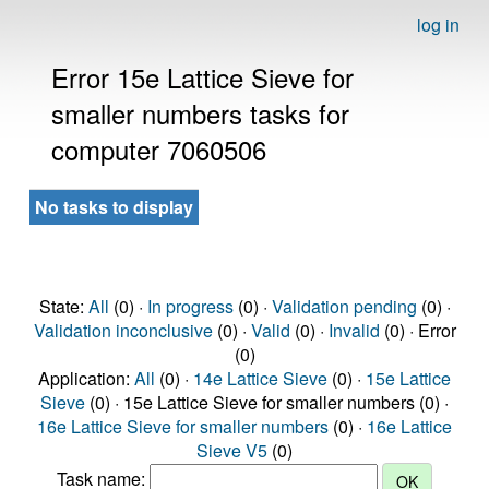
log in
Error 15e Lattice Sieve for
smaller numbers tasks for
computer 7060506
No tasks to display
State:
All
(0) ·
In progress
(0) ·
Validation pending
(0) ·
Validation inconclusive
(0) ·
Valid
(0) ·
Invalid
(0) · Error
(0)
Application:
All
(0) ·
14e Lattice Sieve
(0) ·
15e Lattice
Sieve
(0) · 15e Lattice Sieve for smaller numbers (0) ·
16e Lattice Sieve for smaller numbers
(0) ·
16e Lattice
Sieve V5
(0)
Task name: