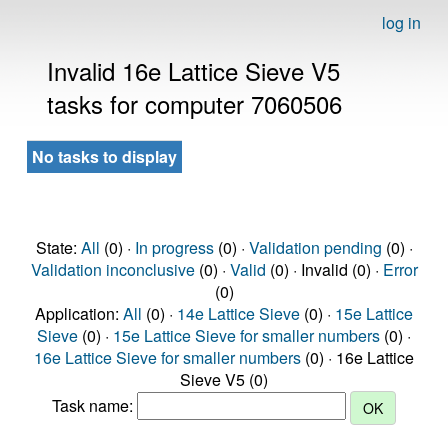
log in
Invalid 16e Lattice Sieve V5
tasks for computer 7060506
No tasks to display
State:
All
(0) ·
In progress
(0) ·
Validation pending
(0) ·
Validation inconclusive
(0) ·
Valid
(0) · Invalid (0) ·
Error
(0)
Application:
All
(0) ·
14e Lattice Sieve
(0) ·
15e Lattice
Sieve
(0) ·
15e Lattice Sieve for smaller numbers
(0) ·
16e Lattice Sieve for smaller numbers
(0) · 16e Lattice
Sieve V5 (0)
Task name: