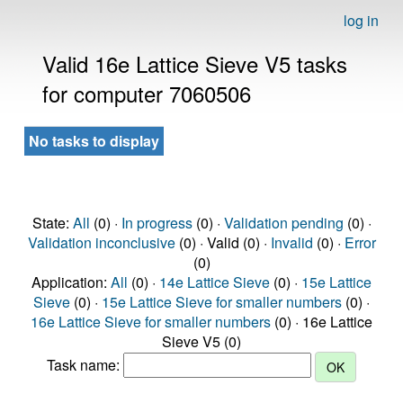
log in
Valid 16e Lattice Sieve V5 tasks
for computer 7060506
No tasks to display
State:
All
(0) ·
In progress
(0) ·
Validation pending
(0) ·
Validation inconclusive
(0) · Valid (0) ·
Invalid
(0) ·
Error
(0)
Application:
All
(0) ·
14e Lattice Sieve
(0) ·
15e Lattice
Sieve
(0) ·
15e Lattice Sieve for smaller numbers
(0) ·
16e Lattice Sieve for smaller numbers
(0) · 16e Lattice
Sieve V5 (0)
Task name: