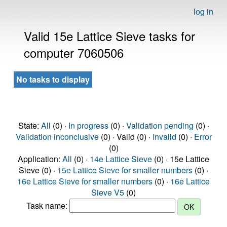
log in
Valid 15e Lattice Sieve tasks for
computer 7060506
No tasks to display
State:
All
(0) ·
In progress
(0) ·
Validation pending
(0) ·
Validation inconclusive
(0) · Valid (0) ·
Invalid
(0) ·
Error
(0)
Application:
All
(0) ·
14e Lattice Sieve
(0) · 15e Lattice
Sieve (0) ·
15e Lattice Sieve for smaller numbers
(0) ·
16e Lattice Sieve for smaller numbers
(0) ·
16e Lattice
Sieve V5
(0)
Task name: