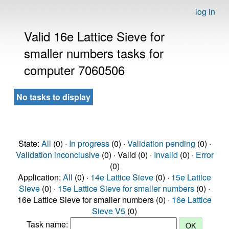
log in
Valid 16e Lattice Sieve for
smaller numbers tasks for
computer 7060506
No tasks to display
State:
All
(0) ·
In progress
(0) ·
Validation pending
(0) ·
Validation inconclusive
(0) · Valid (0) ·
Invalid
(0) ·
Error
(0)
Application:
All
(0) ·
14e Lattice Sieve
(0) ·
15e Lattice
Sieve
(0) ·
15e Lattice Sieve for smaller numbers
(0) ·
16e Lattice Sieve for smaller numbers (0) ·
16e Lattice
Sieve V5
(0)
Task name: