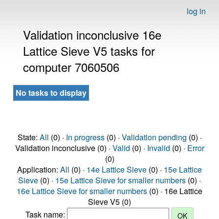
log in
Validation inconclusive 16e
Lattice Sieve V5 tasks for
computer 7060506
No tasks to display
State:
All
(0) ·
In progress
(0) ·
Validation pending
(0) ·
Validation inconclusive (0) ·
Valid
(0) ·
Invalid
(0) ·
Error
(0)
Application:
All
(0) ·
14e Lattice Sieve
(0) ·
15e Lattice
Sieve
(0) ·
15e Lattice Sieve for smaller numbers
(0) ·
16e Lattice Sieve for smaller numbers
(0) · 16e Lattice
Sieve V5 (0)
Task name: