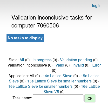
log in
Validation inconclusive tasks for
computer 7060506
No tasks to display
State:
All
(0) ·
In progress
(0) ·
Validation pending
(0) ·
Validation inconclusive (0) ·
Valid
(0) ·
Invalid
(0) ·
Error
(0)
Application: All (0) ·
14e Lattice Sieve
(0) ·
15e Lattice
Sieve
(0) ·
15e Lattice Sieve for smaller numbers
(0) ·
16e Lattice Sieve for smaller numbers
(0) ·
16e Lattice
Sieve V5
(0)
Task name: