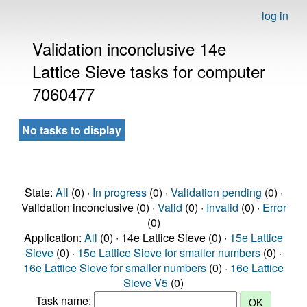
log in
Validation inconclusive 14e
Lattice Sieve tasks for computer
7060477
No tasks to display
State:
All
(0) ·
In progress
(0) ·
Validation pending
(0) ·
Validation inconclusive (0) ·
Valid
(0) ·
Invalid
(0) ·
Error
(0)
Application:
All
(0) · 14e Lattice Sieve (0) ·
15e Lattice
Sieve
(0) ·
15e Lattice Sieve for smaller numbers
(0) ·
16e Lattice Sieve for smaller numbers
(0) ·
16e Lattice
Sieve V5
(0)
Task name: