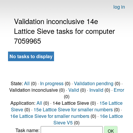
log in
Validation inconclusive 14e
Lattice Sieve tasks for computer
7059965
No tasks to display
State:
All
(0) ·
In progress
(0) ·
Validation pending
(0) ·
Validation inconclusive (0) ·
Valid
(0) ·
Invalid
(0) ·
Error
(0)
Application:
All
(0) · 14e Lattice Sieve (0) ·
15e Lattice
Sieve
(0) ·
15e Lattice Sieve for smaller numbers
(0) ·
16e Lattice Sieve for smaller numbers
(0) ·
16e Lattice
Sieve V5
(0)
Task name: