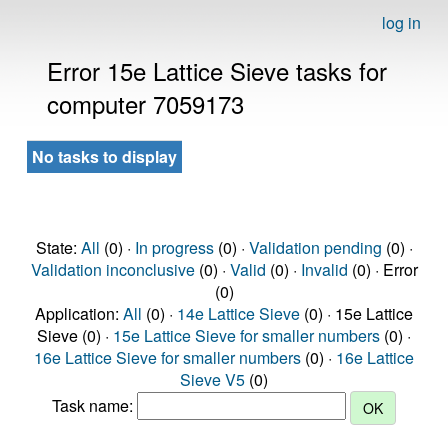
log in
Error 15e Lattice Sieve tasks for
computer 7059173
No tasks to display
State:
All
(0) ·
In progress
(0) ·
Validation pending
(0) ·
Validation inconclusive
(0) ·
Valid
(0) ·
Invalid
(0) · Error
(0)
Application:
All
(0) ·
14e Lattice Sieve
(0) · 15e Lattice
Sieve (0) ·
15e Lattice Sieve for smaller numbers
(0) ·
16e Lattice Sieve for smaller numbers
(0) ·
16e Lattice
Sieve V5
(0)
Task name: