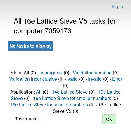
log in
All 16e Lattice Sieve V5 tasks for
computer 7059173
No tasks to display
State: All (0) ·
In progress
(0) ·
Validation pending
(0) ·
Validation inconclusive
(0) ·
Valid
(0) ·
Invalid
(0) ·
Error
(0)
Application:
All
(0) ·
14e Lattice Sieve
(0) ·
15e Lattice
Sieve
(0) ·
15e Lattice Sieve for smaller numbers
(0) ·
16e Lattice Sieve for smaller numbers
(0) · 16e Lattice
Sieve V5 (0)
Task name: