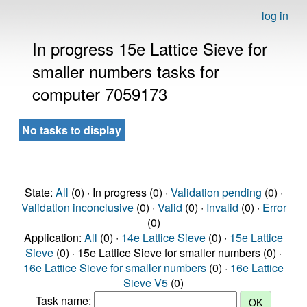
log in
In progress 15e Lattice Sieve for
smaller numbers tasks for
computer 7059173
No tasks to display
State:
All
(0) · In progress (0) ·
Validation pending
(0) ·
Validation inconclusive
(0) ·
Valid
(0) ·
Invalid
(0) ·
Error
(0)
Application:
All
(0) ·
14e Lattice Sieve
(0) ·
15e Lattice
Sieve
(0) · 15e Lattice Sieve for smaller numbers (0) ·
16e Lattice Sieve for smaller numbers
(0) ·
16e Lattice
Sieve V5
(0)
Task name: