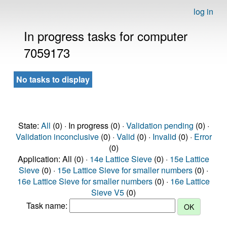
log in
In progress tasks for computer
7059173
No tasks to display
State:
All
(0) · In progress (0) ·
Validation pending
(0) ·
Validation inconclusive
(0) ·
Valid
(0) ·
Invalid
(0) ·
Error
(0)
Application: All (0) ·
14e Lattice Sieve
(0) ·
15e Lattice
Sieve
(0) ·
15e Lattice Sieve for smaller numbers
(0) ·
16e Lattice Sieve for smaller numbers
(0) ·
16e Lattice
Sieve V5
(0)
Task name: