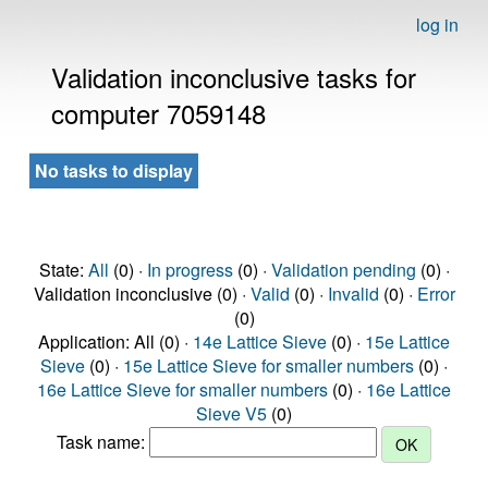
log in
Validation inconclusive tasks for
computer 7059148
No tasks to display
State:
All
(0) ·
In progress
(0) ·
Validation pending
(0) ·
Validation inconclusive (0) ·
Valid
(0) ·
Invalid
(0) ·
Error
(0)
Application: All (0) ·
14e Lattice Sieve
(0) ·
15e Lattice
Sieve
(0) ·
15e Lattice Sieve for smaller numbers
(0) ·
16e Lattice Sieve for smaller numbers
(0) ·
16e Lattice
Sieve V5
(0)
Task name: