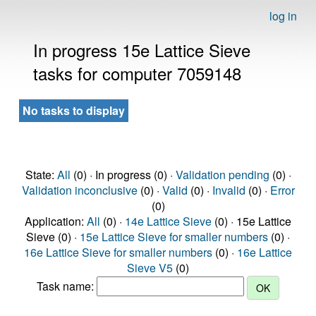
log in
In progress 15e Lattice Sieve
tasks for computer 7059148
No tasks to display
State:
All
(0) · In progress (0) ·
Validation pending
(0) ·
Validation inconclusive
(0) ·
Valid
(0) ·
Invalid
(0) ·
Error
(0)
Application:
All
(0) ·
14e Lattice Sieve
(0) · 15e Lattice
Sieve (0) ·
15e Lattice Sieve for smaller numbers
(0) ·
16e Lattice Sieve for smaller numbers
(0) ·
16e Lattice
Sieve V5
(0)
Task name: