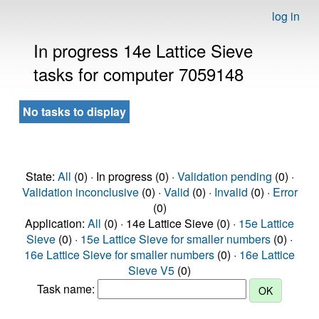
log in
In progress 14e Lattice Sieve
tasks for computer 7059148
No tasks to display
State:
All
(0) · In progress (0) ·
Validation pending
(0) ·
Validation inconclusive
(0) ·
Valid
(0) ·
Invalid
(0) ·
Error
(0)
Application:
All
(0) · 14e Lattice Sieve (0) ·
15e Lattice
Sieve
(0) ·
15e Lattice Sieve for smaller numbers
(0) ·
16e Lattice Sieve for smaller numbers
(0) ·
16e Lattice
Sieve V5
(0)
Task name: