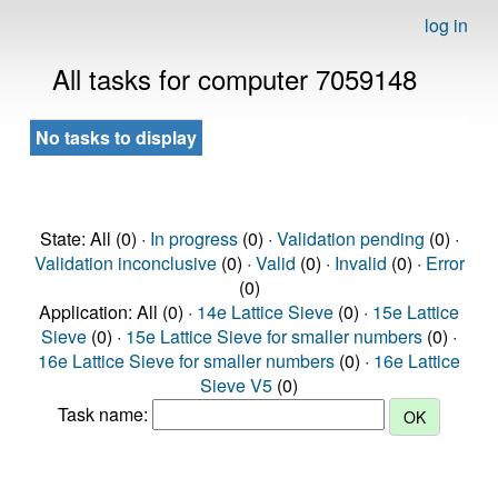
log in
All tasks for computer 7059148
No tasks to display
State: All (0) ·
In progress
(0) ·
Validation pending
(0) ·
Validation inconclusive
(0) ·
Valid
(0) ·
Invalid
(0) ·
Error
(0)
Application: All (0) ·
14e Lattice Sieve
(0) ·
15e Lattice
Sieve
(0) ·
15e Lattice Sieve for smaller numbers
(0) ·
16e Lattice Sieve for smaller numbers
(0) ·
16e Lattice
Sieve V5
(0)
Task name: