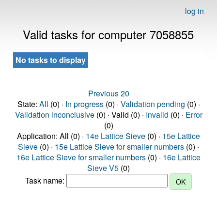
log in
Valid tasks for computer 7058855
No tasks to display
Previous 20
State:
All
(0) ·
In progress
(0) ·
Validation pending
(0) ·
Validation inconclusive
(0) · Valid (0) ·
Invalid
(0) ·
Error
(0)
Application: All (0) ·
14e Lattice Sieve
(0) ·
15e Lattice
Sieve
(0) ·
15e Lattice Sieve for smaller numbers
(0) ·
16e Lattice Sieve for smaller numbers
(0) ·
16e Lattice
Sieve V5
(0)
Task name: