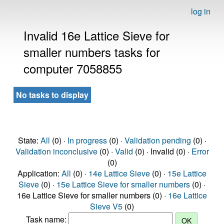
log in
Invalid 16e Lattice Sieve for
smaller numbers tasks for
computer 7058855
No tasks to display
State:
All
(0) ·
In progress
(0) ·
Validation pending
(0) ·
Validation inconclusive
(0) ·
Valid
(0) · Invalid (0) ·
Error
(0)
Application:
All
(0) ·
14e Lattice Sieve
(0) ·
15e Lattice
Sieve
(0) ·
15e Lattice Sieve for smaller numbers
(0) ·
16e Lattice Sieve for smaller numbers (0) ·
16e Lattice
Sieve V5
(0)
Task name: