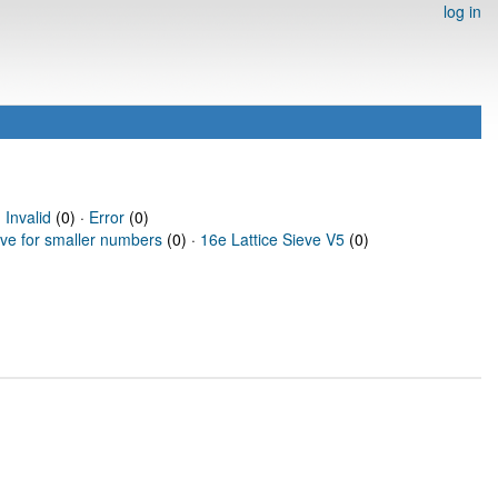
log in
·
Invalid
(0) ·
Error
(0)
eve for smaller numbers
(0) ·
16e Lattice Sieve V5
(0)