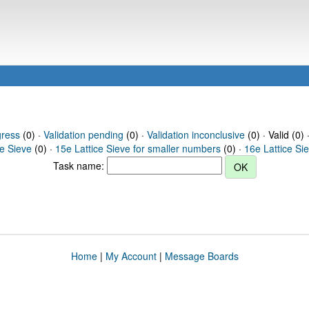
gress
(0) ·
Validation pending
(0) ·
Validation inconclusive
(0) · Valid (0) 
ce Sieve
(0) ·
15e Lattice Sieve for smaller numbers
(0) ·
16e Lattice Si
Task name:
Home
|
My Account
|
Message Boards