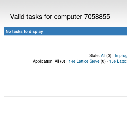
Valid tasks for computer 7058855
No tasks to display
State:
All
(0) ·
In pro
Application: All (0) ·
14e Lattice Sieve
(0) ·
15e Latti