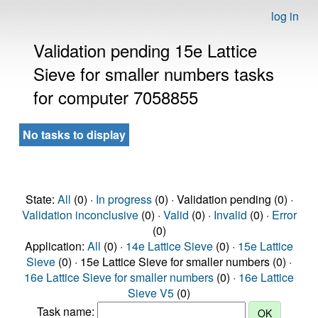
log in
Validation pending 15e Lattice
Sieve for smaller numbers tasks
for computer 7058855
No tasks to display
State:
All
(0) ·
In progress
(0) · Validation pending (0) ·
Validation inconclusive
(0) ·
Valid
(0) ·
Invalid
(0) ·
Error
(0)
Application:
All
(0) ·
14e Lattice Sieve
(0) ·
15e Lattice
Sieve
(0) · 15e Lattice Sieve for smaller numbers (0) ·
16e Lattice Sieve for smaller numbers
(0) ·
16e Lattice
Sieve V5
(0)
Task name: