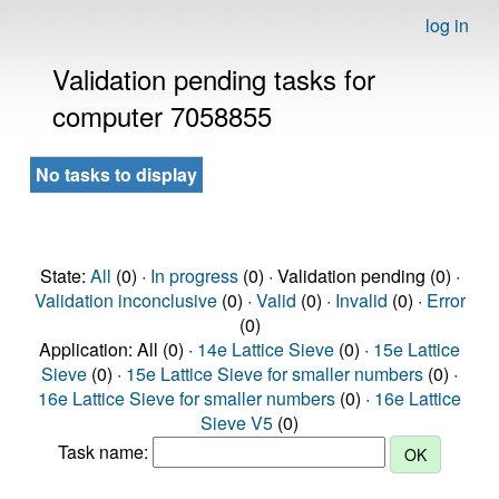
log in
Validation pending tasks for
computer 7058855
No tasks to display
State:
All
(0) ·
In progress
(0) · Validation pending (0) ·
Validation inconclusive
(0) ·
Valid
(0) ·
Invalid
(0) ·
Error
(0)
Application: All (0) ·
14e Lattice Sieve
(0) ·
15e Lattice
Sieve
(0) ·
15e Lattice Sieve for smaller numbers
(0) ·
16e Lattice Sieve for smaller numbers
(0) ·
16e Lattice
Sieve V5
(0)
Task name: